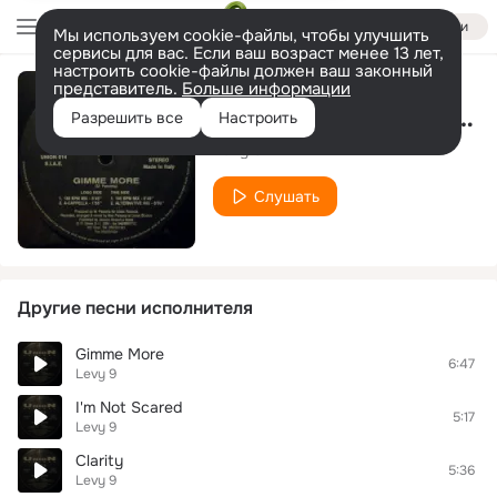
Войти
Мы используем cookie-файлы, чтобы улучшить
сервисы для вас. Если ваш возраст менее 13 лет,
настроить cookie-файлы должен ваш законный
представитель.
Больше информации
Running Up That Hill (7 Inch Edit Mix)
Разрешить все
Настроить
Levy 9
Слушать
Другие песни исполнителя
Gimme More
6:47
Levy 9
I'm Not Scared
5:17
Levy 9
Clarity
5:36
Levy 9