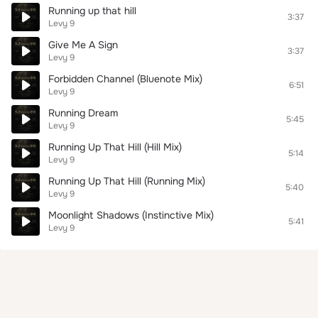
Running up that hill
3:37
Levy 9
Give Me A Sign
3:37
Levy 9
Forbidden Channel (Bluenote Mix)
6:51
Levy 9
Running Dream
5:45
Levy 9
Running Up That Hill (Hill Mix)
5:14
Levy 9
Running Up That Hill (Running Mix)
5:40
Levy 9
Moonlight Shadows (Instinctive Mix)
5:41
Levy 9