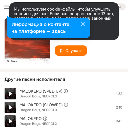
Войти
Мы используем cookie-файлы, чтобы улучшить
сервисы для вас. Если ваш возраст менее 13 лет,
настроить cookie-файлы должен ваш законный
представитель.
Больше информации
Информация о контенте
No More
Разрешить все
Настроить
на платформе — здесь
NECROLX
Слушать
Другие песни исполнителя
MALOKERO (SPED UP)
1:32
Dragon Boys
NECROLX
MALOKERO (SLOWED)
2:10
Dragon Boys
NECROLX
MALOKERO
1:43
Dragon Boys
NECROLX