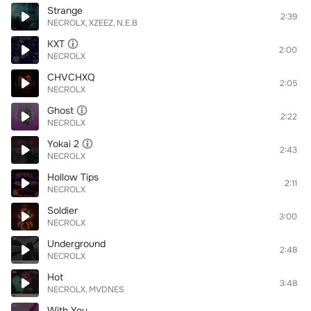
Strange
2:39
NECROLX
XZEEZ
N.E.B
KXT
2:00
NECROLX
CHVCHXQ
2:05
NECROLX
Ghost
2:22
NECROLX
Yokai 2
2:43
NECROLX
Hollow Tips
2:11
NECROLX
Soldier
3:00
NECROLX
Underground
2:48
NECROLX
Hot
3:48
NECROLX
MVDNES
With You