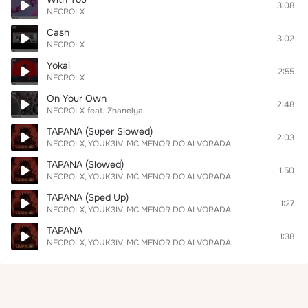
3:08
NECROLX
Cash
3:02
NECROLX
Yokai
2:55
NECROLX
On Your Own
2:48
NECROLX
feat.
Zhanelya
TAPANA (Super Slowed)
2:03
NECROLX
YOUK3IV
MC MENOR DO ALVORADA
TAPANA (Slowed)
1:50
NECROLX
YOUK3IV
MC MENOR DO ALVORADA
TAPANA (Sped Up)
1:27
NECROLX
YOUK3IV
MC MENOR DO ALVORADA
TAPANA
1:38
NECROLX
YOUK3IV
MC MENOR DO ALVORADA