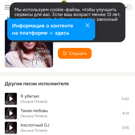
Войти
Мы используем cookie-файлы, чтобы улучшить
сервисы для вас. Если ваш возраст менее 13 лет,
настроить cookie-файлы должен ваш законный
представитель.
Больше информации
Информация о контенте
Жена
Разрешить все
Настроить
на платформе — здесь
Оксана Почепа
Слушать
Другие песни исполнителя
Я убегаю
3:42
Оксана Почепа
Такая любовь
4:21
Оксана Почепа
Кислотный DJ
3:55
Оксана Почепа