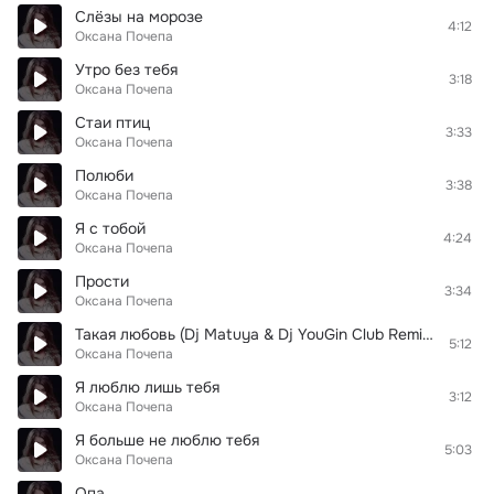
Слёзы на морозе
4:12
Оксана Почепа
Утро без тебя
3:18
Оксана Почепа
Стаи птиц
3:33
Оксана Почепа
Полюби
3:38
Оксана Почепа
Я с тобой
4:24
Оксана Почепа
Прости
3:34
Оксана Почепа
Такая любовь (Dj Matuya & Dj YouGin Club Remix 2009)
5:12
Оксана Почепа
Я люблю лишь тебя
3:12
Оксана Почепа
Я больше не люблю тебя
5:03
Оксана Почепа
Опа