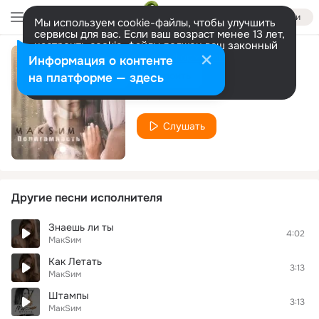
Войти
Мы используем cookie-файлы, чтобы улучшить
сервисы для вас. Если ваш возраст менее 13 лет,
настроить cookie-файлы должен ваш законный
представитель.
Больше информации
Информация о контенте
Чистое
Разрешить все
Настроить
на платформе — здесь
МакSим
Слушать
Другие песни исполнителя
Знаешь ли ты
4:02
МакSим
Как Летать
3:13
МакSим
Штампы
3:13
МакSим