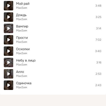
Мой рай
3:48
МакSим
Дождь
3:25
МакSим
Вампир
3:14
МакSим
Прости
7:02
МакSим
Осколки
3:40
МакSим
Небу в лицо
3:16
МакSим
Алло
2:53
МакSим
Одиночка
2:43
МакSим