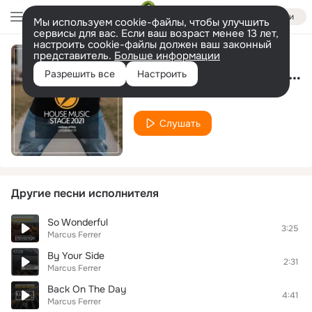
Войти
Мы используем cookie-файлы, чтобы улучшить
сервисы для вас. Если ваш возраст менее 13 лет,
настроить cookie-файлы должен ваш законный
представитель.
Больше информации
Tell Me Down (Dub Mix)
Разрешить все
Настроить
Marcus Ferrer
Слушать
Другие песни исполнителя
So Wonderful
3:25
Marcus Ferrer
By Your Side
2:31
Marcus Ferrer
Back On The Day
4:41
Marcus Ferrer