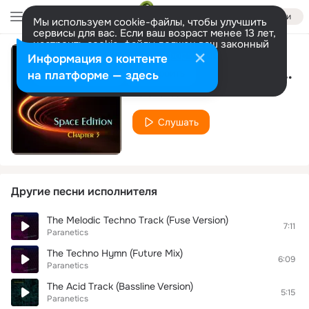
Войти
Мы используем cookie-файлы, чтобы улучшить
сервисы для вас. Если ваш возраст менее 13 лет,
настроить cookie-файлы должен ваш законный
представитель.
Больше информации
Информация о контенте
Supersonic Superstar ("V" Is Back Version)
Разрешить все
Настроить
на платформе — здесь
Paranetics
Слушать
Другие песни исполнителя
The Melodic Techno Track (Fuse Version)
7:11
Paranetics
The Techno Hymn (Future Mix)
6:09
Paranetics
The Acid Track (Bassline Version)
5:15
Paranetics