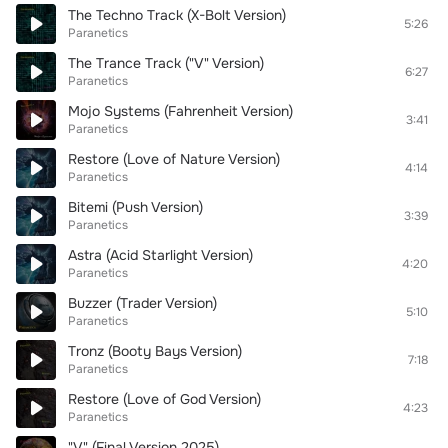
The Techno Track (X-Bolt Version)
5:26
Paranetics
The Trance Track ("V" Version)
6:27
Paranetics
Mojo Systems (Fahrenheit Version)
3:41
Paranetics
Restore (Love of Nature Version)
4:14
Paranetics
Bitemi (Push Version)
3:39
Paranetics
Astra (Acid Starlight Version)
4:20
Paranetics
Buzzer (Trader Version)
5:10
Paranetics
Tronz (Booty Bays Version)
7:18
Paranetics
Restore (Love of God Version)
4:23
Paranetics
"V" (Final Version 2025)