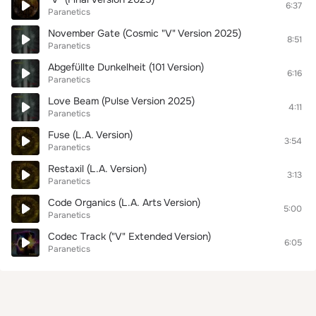
6:37
Paranetics
November Gate (Cosmic "V" Version 2025)
8:51
Paranetics
Abgefüllte Dunkelheit (101 Version)
6:16
Paranetics
Love Beam (Pulse Version 2025)
4:11
Paranetics
Fuse (L.A. Version)
3:54
Paranetics
Restaxil (L.A. Version)
3:13
Paranetics
Code Organics (L.A. Arts Version)
5:00
Paranetics
Codec Track ("V" Extended Version)
6:05
Paranetics