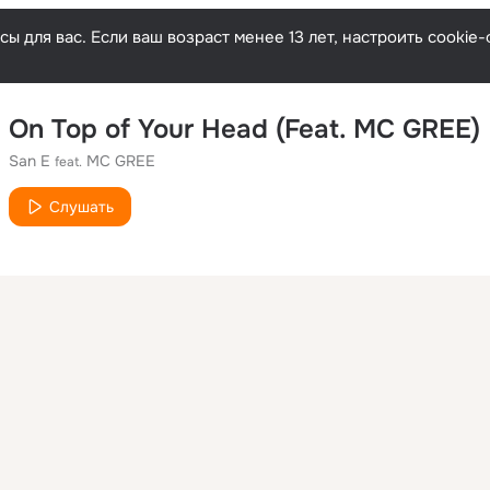
ы для вас. Если ваш возраст менее 13 лет, настроить cooki
On Top of Your Head (Feat. MC GREE)
San E
MC GREE
feat.
Слушать