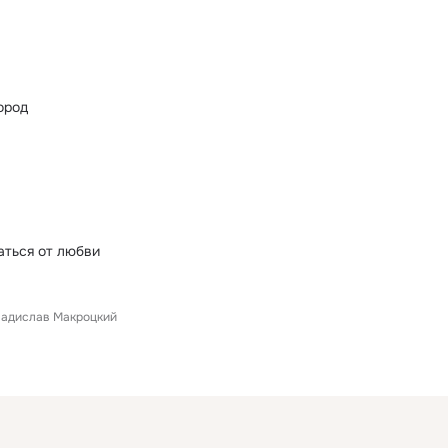
ород
а
аться от любви
адислав Макроцкий