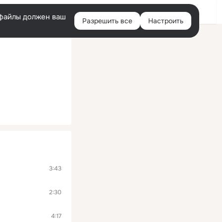
Войти
e-файлы должен ваш
Разрешить все
Настроить
Правая
колонка
3:43
2:30
4:17