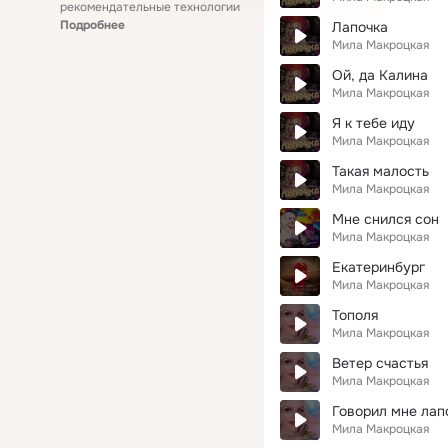
рекомендательные технологии
Подробнее
Лапочка
Мила Макроцкая
Ой, да Калина
Мила Макроцкая
Я к тебе иду
Мила Макроцкая
Такая малость
Мила Макроцкая
Мне снился сон
Мила Макроцкая
Екатеринбург
Мила Макроцкая
Тополя
Мила Макроцкая
Ветер счастья
Мила Макроцкая
Говорил мне лап
Мила Макроцкая