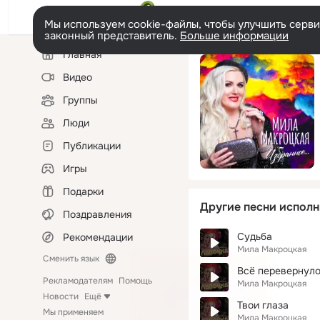
Мы используем cookie-файлы, чтобы улучшить сервис
законный представитель.
Больше информации
Левая
Главная
колонка
Видео
Группы
Люди
Публикации
Игры
Подарки
Другие песни исполн
Поздравления
Судьба
Рекомендации
Мила Макроцкая
Сменить язык
Всё перевернул
Рекламодателям
Помощь
Мила Макроцкая
Новости
Ещё
Твои глаза
Мы применяем
Мила Макроцкая