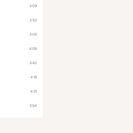
3:09
2:52
3:05
4:06
3:42
4:18
4:31
3:54