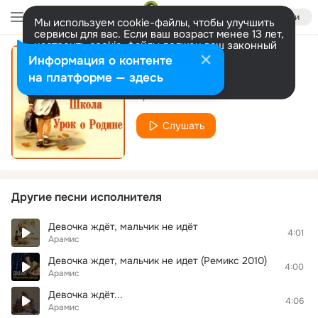
Войти
Мы используем cookie-файлы, чтобы улучшить
сервисы для вас. Если ваш возраст менее 13 лет,
настроить cookie-файлы должен ваш законный
представитель.
Больше информации
Информация о контенте
Дождь
Разрешить все
Настроить
на платформе — здесь
Арамис
Слушать
Другие песни исполнителя
Девочка ждёт, мальчик не идёт
4:01
Арамис
Девочка ждет, мальчик не идет (Ремикс 2010)
4:00
Арамис
Девочка ждёт...
4:06
Арамис