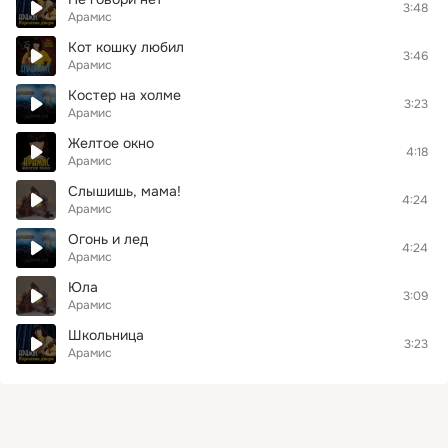
3:48
Арамис
Кот кошку любил
3:46
Арамис
Костер на холме
3:23
Арамис
Желтое окно
4:18
Арамис
Слышишь, мама!
4:24
Арамис
Огонь и лед
4:24
Арамис
Юла
3:09
Арамис
Школьница
3:23
Арамис