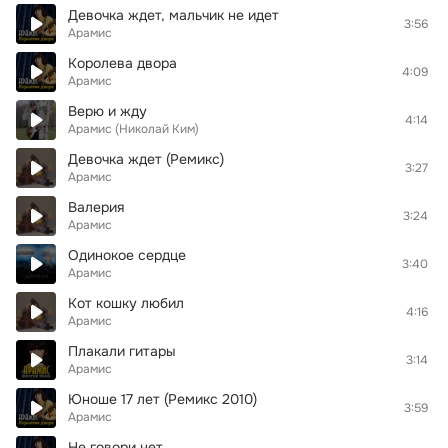
Девочка ждет, мальчик не идет
3:56
Арамис
Королева двора
4:09
Арамис
Верю и жду
4:14
Арамис (Николай Ким)
Девочка ждет (Ремикс)
3:27
Арамис
Валерия
3:24
Арамис
Одинокое сердце
3:40
Арамис
Кот кошку любил
4:16
Арамис
Плакали гитары
3:14
Арамис
Юноше 17 лет (Ремикс 2010)
3:59
Арамис
Не говори нет