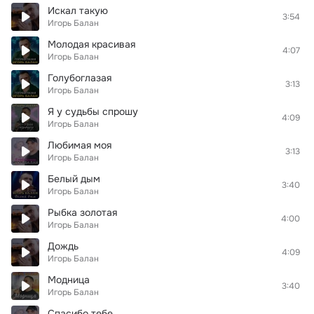
Искал такую
3:54
Игорь Балан
Молодая красивая
4:07
Игорь Балан
Голубоглазая
3:13
Игорь Балан
Я у судьбы спрошу
4:09
Игорь Балан
Любимая моя
3:13
Игорь Балан
Белый дым
3:40
Игорь Балан
Рыбка золотая
4:00
Игорь Балан
Дождь
4:09
Игорь Балан
Модница
3:40
Игорь Балан
Спасибо тебе