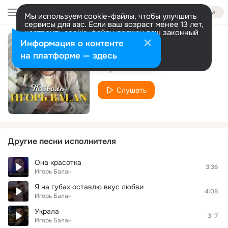
Войти
Мы используем cookie-файлы, чтобы улучшить
сервисы для вас. Если ваш возраст менее 13 лет,
настроить cookie-файлы должен ваш законный
представитель.
Больше информации
Информация о контенте
Позволь
Разрешить все
Настроить
на платформе — здесь
Игорь Балан
Слушать
Другие песни исполнителя
Она красотка
3:36
Игорь Балан
Я на губах оставлю вкус любви
4:08
Игорь Балан
Украла
3:17
Игорь Балан