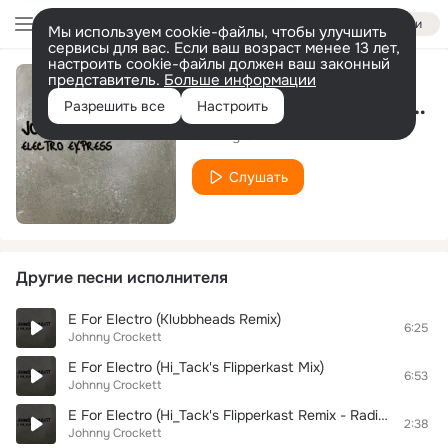
Войти
Мы используем cookie-файлы, чтобы улучшить
сервисы для вас. Если ваш возраст менее 13 лет,
настроить cookie-файлы должен ваш законный
представитель.
Больше информации
Electro Express (Hi_Tack's Fleischmann Mix)
Разрешить все
Настроить
Johnny Crockett
Слушать
Другие песни исполнителя
E For Electro (Klubbheads Remix)
6:25
Johnny Crockett
E For Electro (Hi_Tack's Flipperkast Mix)
6:53
Johnny Crockett
E For Electro (Hi_Tack's Flipperkast Remix - Radio Edit)
2:38
Johnny Crockett