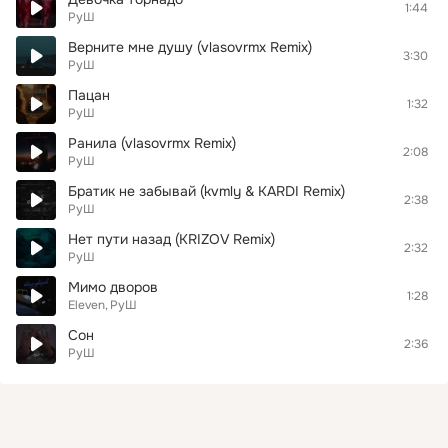
1:44
РуШ
Верните мне душу (vlasovrmx Remix)
3:30
РуШ
Пацан
1:32
РуШ
Ранила (vlasovrmx Remix)
2:08
РуШ
Братик не забывай (kvmly & KARDI Remix)
2:38
РуШ
Нет пути назад (KRIZOV Remix)
2:32
РуШ
Мимо дворов
1:28
Eleven
РуШ
Сон
2:36
РуШ