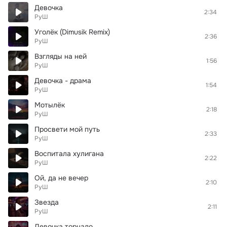
Девочка
2:34
РуШ
Уголёк (Dimusik Remix)
2:36
РуШ
Взгляды на ней
1:56
РуШ
Девочка - драма
1:54
РуШ
Мотылёк
2:18
РуШ
Просвети мой путь
2:33
РуШ
Воспитала хулигана
2:22
РуШ
Ой, да не вечер
2:10
РуШ
Звезда
2:11
РуШ
Девочка торнадо