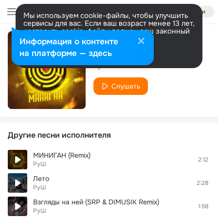
Войти
Мы используем cookie-файлы, чтобы улучшить
сервисы для вас. Если ваш возраст менее 13 лет,
настроить cookie-файлы должен ваш законный
представитель.
Больше информации
Информация о контенте
МИНИГАН
Разрешить все
Настроить
на платформе — здесь
РуШ
Слушать
Другие песни исполнителя
МИНИГАН (Remix)
2:12
РуШ
Лето
2:28
РуШ
Взгляды на ней (SRP & DIMUSIK Remix)
1:58
РуШ