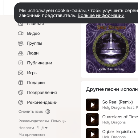
Мы используем cookie-файлы, чтобы улучшить сервис
законный представитель.
Больше информации
Левая
Главная
колонка
Видео
Группы
Люди
Публикации
Игры
Подарки
Другие песни исполн
Поздравления
So Real (Remix)
Рекомендации
Holy Dragons
feat.
P
Сменить язык
Guardians of Time
Рекламодателям
Помощь
Holy Dragons
Новости
Ещё
Cyber Inquisitors
Мы применяем
Holy Dragons