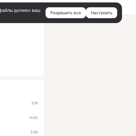
Войти
e-файлы должен ваш
Разрешить все
Настроить
Правая
колонка
3:19
11:00
3:39