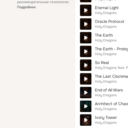
рекомендательные технологии
Подробнее
Eternal Light
Holy Dragons
Oracle Protocol
Holy Dragons
The Earth
Holy Dragons
The Earth - Prolo
Holy Dragons
So Real
Holy Dragons
feat.
P
The Last Clockma
Holy Dragons
End of All Wars
Holy Dragons
Architect of Cha
Holy Dragons
Ivory Tower
Holy Dragons