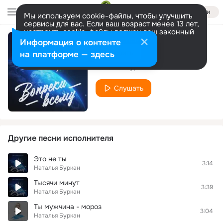
Войти
Мы используем cookie-файлы, чтобы улучшить
сервисы для вас. Если ваш возраст менее 13 лет,
настроить cookie-файлы должен ваш законный
представитель.
Больше информации
Информация о контенте
Ты не мой
Разрешить все
Настроить
на платформе — здесь
Наталья Буркан
Слушать
Другие песни исполнителя
Это не ты
3:14
Наталья Буркан
Тысячи минут
3:39
Наталья Буркан
Ты мужчина - мороз
3:04
Наталья Буркан