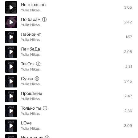
Не страшно
3:05
Yulia Nikas
По барам
2:42
Yulia Nikas
Лабиринт
1:57
Yulia Nikas
ЛамбаДа
2:08
Yulia Nikas
ТикТок
2:31
Yulia Nikas
Сучка
3:45
Yulia Nikas
Прощание
2:47
Yulia Nikas
Только ты
2:36
Yulia Nikas
LOve
3:09
Yulia Nikas
Нет или да