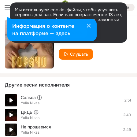
Войти
Мы используем cookie-файлы, чтобы улучшить
сервисы для вас. Если ваш возраст менее 13 лет,
настроить cookie-файлы должен ваш законный
представитель.
Больше информации
Информация о контенте
ГОРЯЧО
Разрешить все
Настроить
на платформе — здесь
Yulia Nikas
Слушать
Другие песни исполнителя
Сальса
2:51
Yulia Nikas
ДЯДЬ
2:43
Yulia Nikas
Не прощаемся
2:49
Yulia Nikas