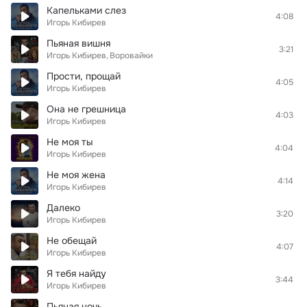
Капельками слез
4:08
Игорь Кибирев
Пьяная вишня
3:21
Игорь Кибирев
Воровайки
Прости, прощай
4:05
Игорь Кибирев
Она не грешница
4:03
Игорь Кибирев
Не моя ты
4:04
Игорь Кибирев
Не моя жена
4:14
Игорь Кибирев
Далеко
3:20
Игорь Кибирев
Не обещай
4:07
Игорь Кибирев
Я тебя найду
3:44
Игорь Кибирев
Пьяная ночь