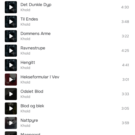
Det Dunkle Dyp
4:30
Khold
Til Endes
3:48
Khold
Dommens Arme
3:22
Khold
Ravnestrupe
4:25
Khold
Hengitt
4:41
Khold
Hekseformular I Vev
3:01
Khold
Odslet Blod
3:33
Khold
Blod og blek
3:05
Khold
Nattpyre
3:59
Khold
Manngard