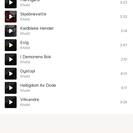
3:23
Khold
Skjebnevette
3:33
Khold
Kaldbleke Hender
3:14
Khold
Evig
3:47
Khold
I Demonens Bok
2:51
Khold
Dystopi
4:01
Khold
Helligdom Av Dode
6:17
Khold
Villvandre
3:26
Khold