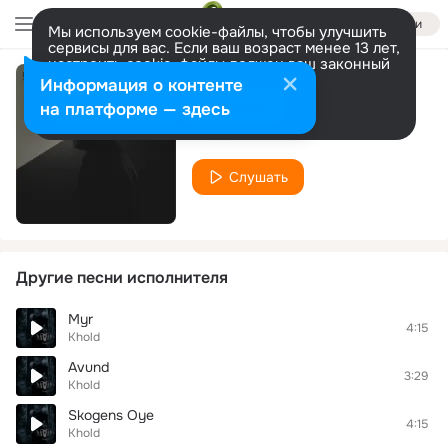
Войти
Мы используем cookie-файлы, чтобы улучшить
сервисы для вас. Если ваш возраст менее 13 лет,
настроить cookie-файлы должен ваш законный
представитель.
Больше информации
Информация о контенте
Skarpretter
Разрешить все
Настроить
на платформе — здесь
Khold
Слушать
Другие песни исполнителя
Myr
4:15
Khold
Avund
3:29
Khold
Skogens Oye
4:15
Khold