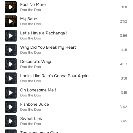
Fool No More
3:31
Doo the Doo
My Babe
2:52
Doo the Doo
Let's Have a Pachanga !
3:56
Doo the Doo
Why Did You Break My Heart
4:11
Doo the Doo
Desperate Ways
4:37
Doo the Doo
Looks Like Rain's Gonna Pour Again
3:31
Doo the Doo
Oh Lonesome Me !
3:19
Doo the Doo
Fishbone Juice
3:42
Doo the Doo
Sweet Lies
3:45
Doo the Doo
The Honeyman Can