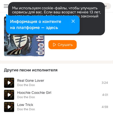
Войти
Мы используем cookie-файлы, чтобы улучшить
сервисы для вас. Если ваш возраст менее 13 лет,
настроить cookie-файлы должен ваш законный
представитель.
Больше информации
Информация о контенте
Break It Up, Baby
Разрешить все
Настроить
на платформе — здесь
Doo the Doo
Слушать
Другие песни исполнителя
Real Gone Lover
3:24
Doo the Doo
Hoochie Coochie Girl
4:01
Doo the Doo
Low Trick
4:59
Doo the Doo