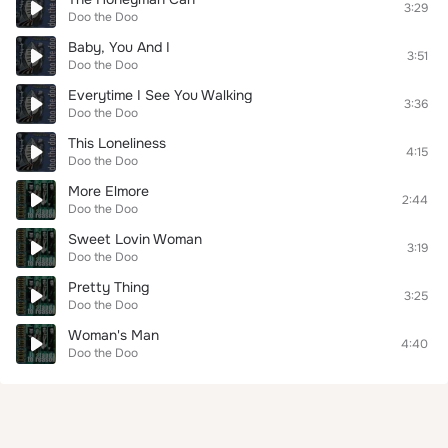
3:29
Doo the Doo
Baby, You And I
3:51
Doo the Doo
Everytime I See You Walking
3:36
Doo the Doo
This Loneliness
4:15
Doo the Doo
More Elmore
2:44
Doo the Doo
Sweet Lovin Woman
3:19
Doo the Doo
Pretty Thing
3:25
Doo the Doo
Woman's Man
4:40
Doo the Doo