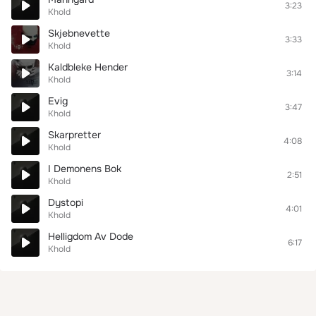
3:23
Khold
Skjebnevette
3:33
Khold
Kaldbleke Hender
3:14
Khold
Evig
3:47
Khold
Skarpretter
4:08
Khold
I Demonens Bok
2:51
Khold
Dystopi
4:01
Khold
Helligdom Av Dode
6:17
Khold