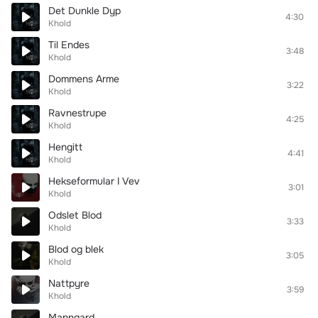
Det Dunkle Dyp
4:30
Khold
Til Endes
3:48
Khold
Dommens Arme
3:22
Khold
Ravnestrupe
4:25
Khold
Hengitt
4:41
Khold
Hekseformular I Vev
3:01
Khold
Odslet Blod
3:33
Khold
Blod og blek
3:05
Khold
Nattpyre
3:59
Khold
Manngard