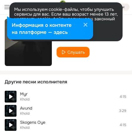
Войти
Мы используем cookie-файлы, чтобы улучшить
сервисы для вас. Если ваш возраст менее 13 лет,
настроить cookie-файлы должен ваш законный
представитель.
Больше информации
Информация о контенте
Apostel
Разрешить все
Настроить
на платформе — здесь
Khold
Слушать
Другие песни исполнителя
Myr
4:15
Khold
Avund
3:29
Khold
Skogens Oye
4:15
Khold