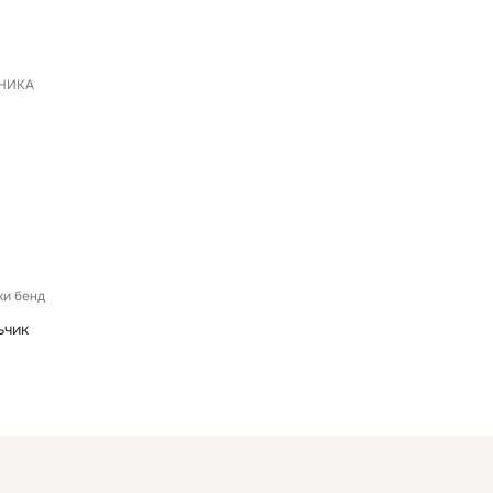
НИКА
и бенд
ьчик