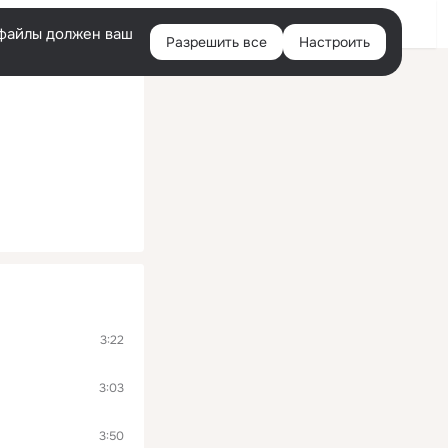
Войти
e-файлы должен ваш
Разрешить все
Настроить
Правая
колонка
3:22
3:03
3:50