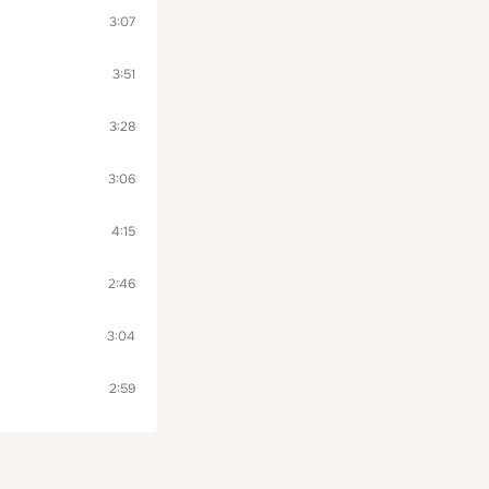
3:07
3:51
3:28
3:06
4:15
2:46
3:04
2:59