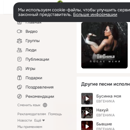
Мы используем cookie-файлы, чтобы улучшить сервис
законный представитель.
Больше информации
Левая
Главная
колонка
Видео
Группы
Люди
Публикации
Игры
Подарки
Другие песни исполн
Поздравления
Бусинка моя
Рекомендации
ЕВГЕНИКА
Сменить язык
Нахуй
Рекламодателям
Помощь
ЕВГЕНИКА
Новости
Ещё
Бывшие
Мы применяем
ЕВГЕНИКА