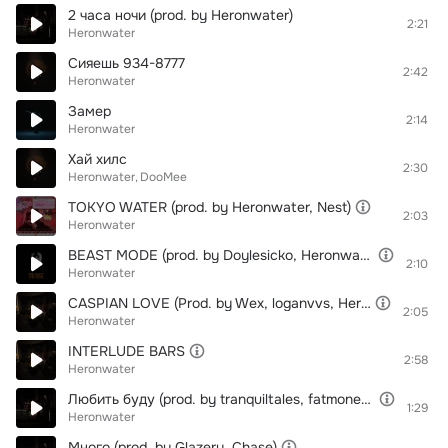
2 часа ночи (prod. by Heronwater)
2:21
Heronwater
Сияешь 934-8777
2:42
Heronwater
Замер
2:14
Heronwater
Хай хилс
2:30
Heronwater
DooMee
TOKYO WATER (prod. by Heronwater, Nest)
2:03
Heronwater
BEAST MODE (prod. by Doylesicko, Heronwater, Wex, Greyrock)
2:10
Heronwater
CASPIAN LOVE (Prod. by Wex, loganvvs, Heronwater)
2:05
Heronwater
INTERLUDE BARS
2:58
Heronwater
Любить буду (prod. by tranquiltales, fatmoneyx, Gokudo)
1:29
Heronwater
Много (prod. by Glazery, Chase)