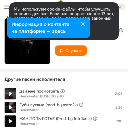
Войти
Мы используем cookie-файлы, чтобы улучшить
сервисы для вас. Если ваш возраст менее 13 лет,
настроить cookie-файлы должен ваш законный
представитель.
Больше информации
Информация о контенте
В миноре (Prod. by Wex & Lawzy)
Разрешить все
Настроить
на платформе — здесь
Heronwater
Слушать
Другие песни исполнителя
Дай мне посмотреть
2:05
Heronwater
BUSHIDO ZHO
Губы пухлые (prod. by astro2k)
2:26
Heronwater
ЖАН ПОЛЬ ГОТЬЕ (Prod. by felin1ucci)
2:10
Heronwater