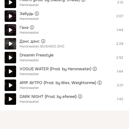
2:12
Heronwater
Забудь
2:07
Heronwater
Гана
1:44
Heronwater
Дэнс дэнс
2:29
Heronwater
BUSHIDO ZHO
Dreamin Freestyle
2:52
Heronwater
VOGUE WATER (Prod. by Heronwater)
1:44
Heronwater
АМР АУТРО (Prod. by Wex, Weightonme)
2:01
Heronwater
DARK NIGHT (Prod. by efereel)
1:42
Heronwater