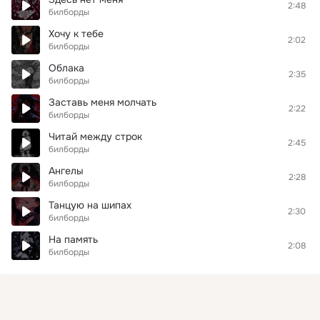
2:48
билборды
Хочу к тебе
2:02
билборды
Облака
2:35
билборды
Заставь меня молчать
2:22
билборды
Читай между строк
2:45
билборды
Ангелы
2:28
билборды
Танцую на шипах
2:30
билборды
На память
2:08
билборды