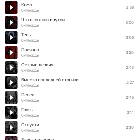
Кома
2:56
билборды
Что скрываю внутри
3:00
билборды
Тень
3:06
билборды
Полчаса
3:20
билборды
Острые лезвия
2:43
билборды
Вместо последней строчки
2:27
билборды
Пепел
2:45
билборды
Грязь
3:14
билборды
Отпусти
2:30
билборды
Здесь нет меня