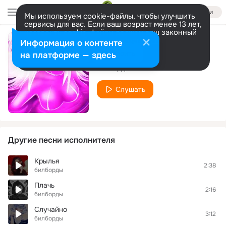
Войти
Мы используем cookie-файлы, чтобы улучшить
сервисы для вас. Если ваш возраст менее 13 лет,
настроить cookie-файлы должен ваш законный
представитель.
Больше информации
Информация о контенте
Исчезаю
Разрешить все
Настроить
на платформе — здесь
билборды
Слушать
Другие песни исполнителя
Крылья
2:38
билборды
Плачь
2:16
билборды
Случайно
3:12
билборды