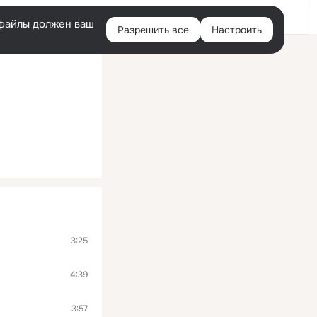
Войти
e-файлы должен ваш
Разрешить все
Настроить
Правая
колонка
3:25
4:39
3:57