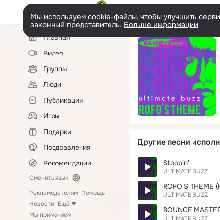
Мы используем cookie-файлы, чтобы улучшить сервис
законный представитель.
Больше информации
Левая
Главная
колонка
Видео
Группы
Люди
Публикации
Игры
Подарки
Другие песни исполн
Поздравления
Stoopin'
Рекомендации
ULTIMATE BUZZ
Сменить язык
ROFO'S THEME (
Рекламодателям
Помощь
ULTIMATE BUZZ
Новости
Ещё
BOUNCE MASTER 
Мы применяем
ULTIMATE BUZZ