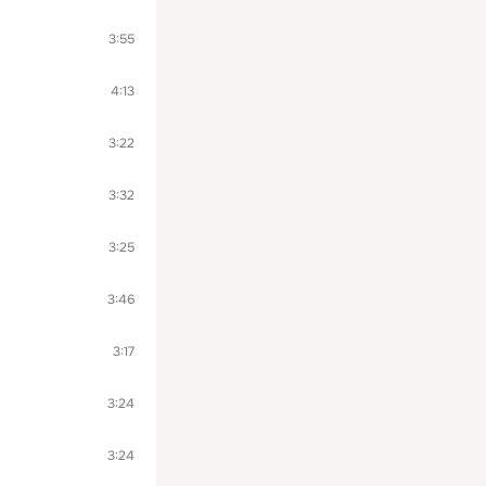
3:55
4:13
3:22
3:32
3:25
3:46
3:17
3:24
3:24