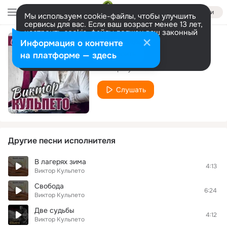
Войти
Мы используем cookie-файлы, чтобы улучшить
сервисы для вас. Если ваш возраст менее 13 лет,
настроить cookie-файлы должен ваш законный
представитель.
Больше информации
Информация о контенте
Аннушка
Разрешить все
Настроить
на платформе — здесь
Виктор Кульпето
Слушать
Другие песни исполнителя
В лагерях зима
4:13
Виктор Кульпето
Свобода
6:24
Виктор Кульпето
Две судьбы
4:12
Виктор Кульпето