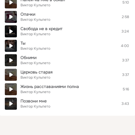
5:10
Виктор Кульпето
Опачки
2:58
Виктор Кульпето
Свобода не в кредит
3:24
Виктор Кульпето
Ты
4:00
Виктор Кульпето
Обними
3:37
Виктор Кульпето
Церковь старая
3:37
Виктор Кульпето
Жизнь расставаниями полна
5:16
Виктор Кульпето
Позвони мне
3:43
Виктор Кульпето