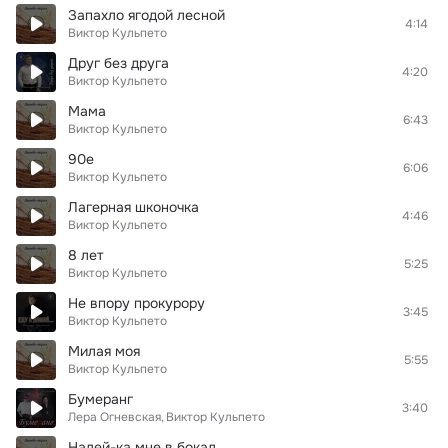
Запахло ягодой лесной
4:14
Виктор Кульпето
Друг без друга
4:20
Виктор Кульпето
Мама
6:43
Виктор Кульпето
90е
6:06
Виктор Кульпето
Лагерная шконочка
4:46
Виктор Кульпето
8 лет
5:25
Виктор Кульпето
Не впору прокурору
3:45
Виктор Кульпето
Милая моя
5:55
Виктор Кульпето
Бумеранг
3:40
Лера Огневская
Виктор Кульпето
Налей-ка мне в бокал