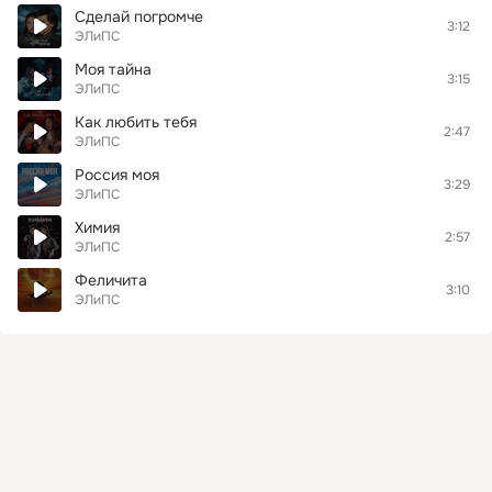
Сделай погромче
3:12
ЭЛиПС
Моя тайна
3:15
ЭЛиПС
Как любить тебя
2:47
ЭЛиПС
Россия моя
3:29
ЭЛиПС
Химия
2:57
ЭЛиПС
Феличита
3:10
ЭЛиПС