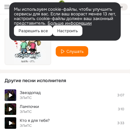
Войти
Мы используем cookie-файлы, чтобы улучшить
сервисы для вас. Если ваш возраст менее 13 лет,
настроить cookie-файлы должен ваш законный
представитель.
Больше информации
Истерика
Разрешить все
Настроить
ЭЛиПС
Слушать
Другие песни исполнителя
Звездопад
3:07
ЭЛиПС
Лампочки
3:10
ЭЛиПС
Кто я для тебя?
3:33
ЭЛиПС