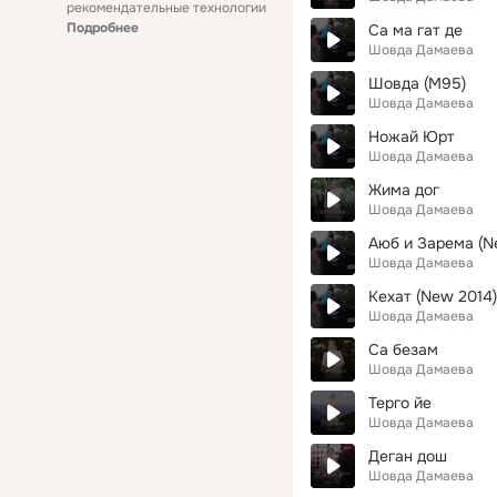
рекомендательные технологии
Подробнее
Са ма гат де
Шовда Дамаева
Шовда (M95)
Шовда Дамаева
Ножай Юрт
Шовда Дамаева
Жима дог
Шовда Дамаева
Аюб и Зарема (N
Шовда Дамаева
Кехат (New 2014
Шовда Дамаева
Са безам
Шовда Дамаева
Терго йе
Шовда Дамаева
Деган дош
Шовда Дамаева