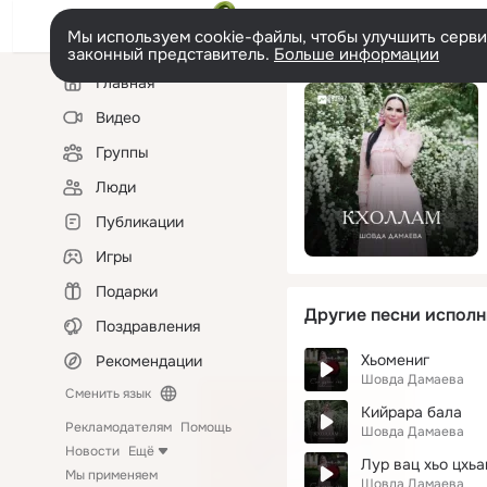
Мы используем cookie-файлы, чтобы улучшить сервис
законный представитель.
Больше информации
Левая
Главная
колонка
Видео
Группы
Люди
Публикации
Игры
Подарки
Другие песни исполн
Поздравления
Хьомениг
Рекомендации
Шовда Дамаева
Сменить язык
Кийрара бала
Рекламодателям
Помощь
Шовда Дамаева
Новости
Ещё
Лур вац хьо цхь
Мы применяем
Шовда Дамаева