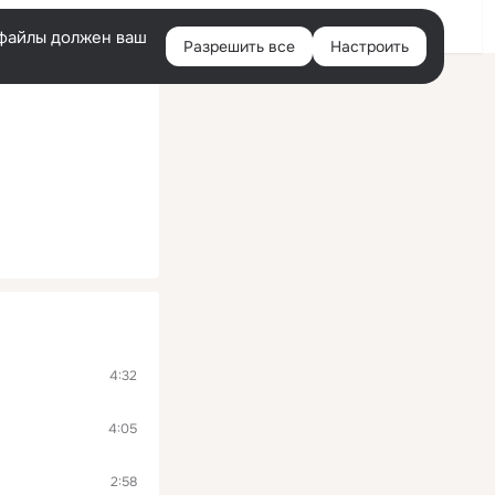
Войти
e-файлы должен ваш
Разрешить все
Настроить
Правая
колонка
4:32
4:05
2:58