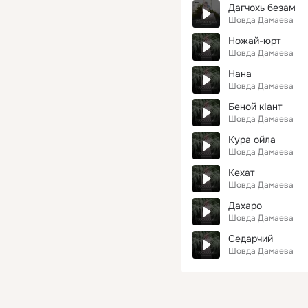
Дагчохь безам
Шовда Дамаева
Ножай-юрт
Шовда Дамаева
Нана
Шовда Дамаева
Беной кIант
Шовда Дамаева
Кура ойла
Шовда Дамаева
Кехат
Шовда Дамаева
Дахаро
Шовда Дамаева
Седарчий
Шовда Дамаева