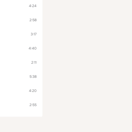
4:24
2:58
3:17
4:40
2:11
5:38
4:20
2:55