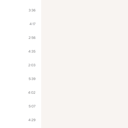
3:36
4:17
2:56
4:35
2:03
5:39
4:02
5:07
4:29