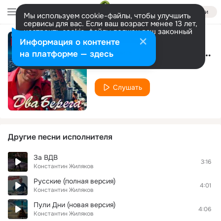
Войти
Мы используем cookie-файлы, чтобы улучшить
сервисы для вас. Если ваш возраст менее 13 лет,
настроить cookie-файлы должен ваш законный
представитель.
Больше информации
Информация о контенте
Океаны-мили (новая версия)
Разрешить все
Настроить
на платформе — здесь
Константин Жиляков
Слушать
Другие песни исполнителя
За ВДВ
3:16
Константин Жиляков
Русские (полная версия)
4:01
Константин Жиляков
Пули Дни (новая версия)
4:06
Константин Жиляков