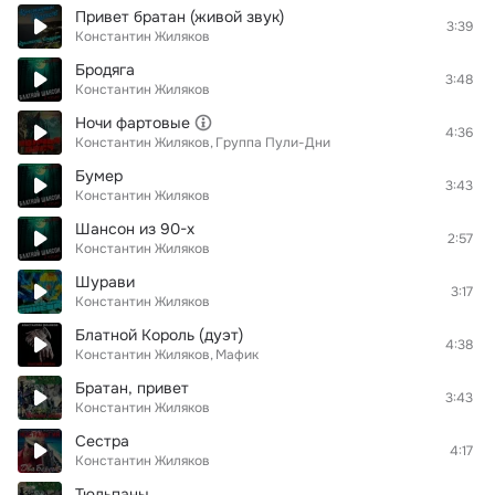
Привет братан (живой звук)
3:39
Константин Жиляков
Бродяга
3:48
Константин Жиляков
Ночи фартовые
4:36
Константин Жиляков
Группа Пули-Дни
Бумер
3:43
Константин Жиляков
Шансон из 90-х
2:57
Константин Жиляков
Шурави
3:17
Константин Жиляков
Блатной Король (дуэт)
4:38
Константин Жиляков
Мафик
Братан, привет
3:43
Константин Жиляков
Сестра
4:17
Константин Жиляков
Тюльпаны