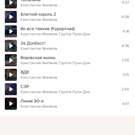
4:27
Константин Жиляков
Блатной король 2
4:08
Константин Жиляков
Во все тяжкие (Курортная)
4:18
Константин Жиляков
Группа Пули-Дни
За Донбасс!
4:36
Константин Жиляков
Воровская жизнь
2:55
Константин Жиляков
Группа Пули-Дни
ВДВ
3:15
Константин Жиляков
СЭР
2:54
Константин Жиляков
Группа Пули-Дни
Лихие 90-е
4:01
Константин Жиляков