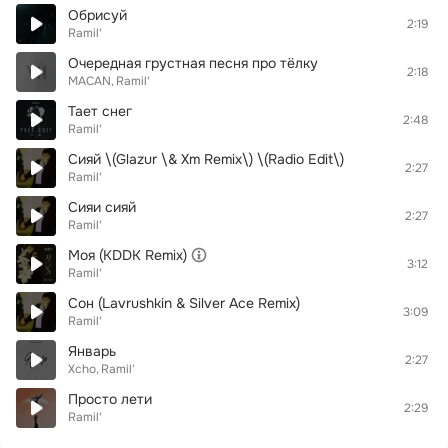
Обрисуй
2:19
Ramil'
Очередная грустная песня про тёлку
2:18
MACAN
Ramil'
Тает снег
2:48
Ramil'
Сияй \(Glazur \& Xm Remix\) \(Radio Edit\)
2:27
Ramil'
Сияи сияй
2:27
Ramil'
Моя (KDDK Remix)
3:12
Ramil'
Сон (Lavrushkin & Silver Ace Remix)
3:09
Ramil'
Январь
2:27
Xcho
Ramil'
Просто лети
2:29
Ramil'