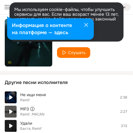
Войти
Мы используем cookie-файлы, чтобы улучшить
сервисы для вас. Если ваш возраст менее 13 лет,
настроить cookie-файлы должен ваш законный
представитель.
Больше информации
Информация о контенте
Обрисуй
Разрешить все
Настроить
на платформе — здесь
Ramil'
Слушать
Другие песни исполнителя
Не ищи меня
2:38
Ramil'
MP3
2:27
Ramil'
MACAN
Удали
3:13
Баста
Ramil'