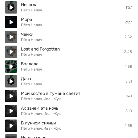
Никогда
1:57
Пётр Налич
Море
2:27
Пётр Налич
Чайки
2:32
Пётр Налич
Lost and Forgotten
2:48
Пётр Налич
Баллада
1:58
Пётр Налич
Дача
3:31
Пётр Налич
Мой костер в тумане светит
1:41
Пётр Налич
Иван Жук
Ах зачем эта ночь
3:19
Пётр Налич
Иван Жук
В лунном сияньи
2:56
Пётр Налич
Иван Жук
Не для меня