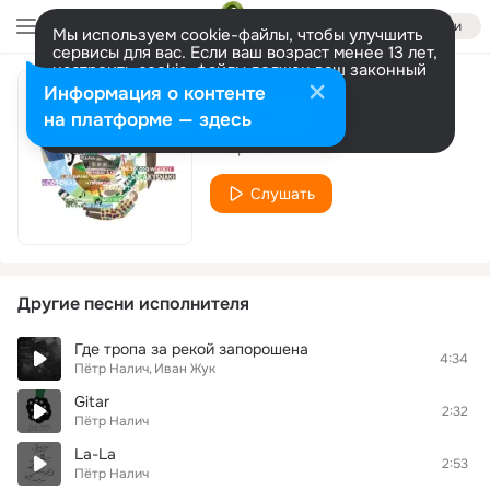
Войти
Мы используем cookie-файлы, чтобы улучшить
сервисы для вас. Если ваш возраст менее 13 лет,
настроить cookie-файлы должен ваш законный
представитель.
Больше информации
Информация о контенте
Провода
Разрешить все
Настроить
на платформе — здесь
Пётр Налич
Слушать
Другие песни исполнителя
Где тропа за рекой запорошена
4:34
Пётр Налич
Иван Жук
Gitar
2:32
Пётр Налич
La-La
2:53
Пётр Налич