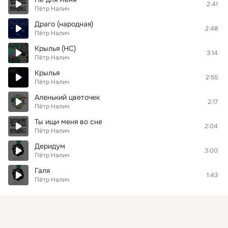
2:41
Пётр Налич
Драго (народная)
2:48
Пётр Налич
Крылья (НС)
3:14
Пётр Налич
Крылья
2:55
Пётр Налич
Аленький цветочек
2:17
Пётр Налич
Ты ищи меня во сне
2:04
Пётр Налич
Деридум
3:00
Пётр Налич
Галя
1:43
Пётр Налич