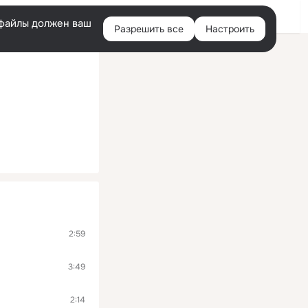
Войти
e-файлы должен ваш
Разрешить все
Настроить
Правая
колонка
2:59
3:49
2:14