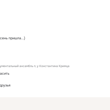
сень пришла...)
ументальный ансамбль п
у Константина Кримца
асить
друзья