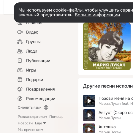
Мы используем cookie-файлы, чтобы улучшить сервис
законный представитель.
Больше информации
Левая
Главная
колонка
Видео
Группы
Люди
Публикации
Игры
Подарки
Другие песни исполн
Поздравления
Позови меня на 
Рекомендации
Мария Лукач
feat.
И
Сменить язык
Август (Скоро ос
Рекламодателям
Помощь
Мария Лукач
Новости
Ещё
Антошка
Мы применяем
Мария Лукач