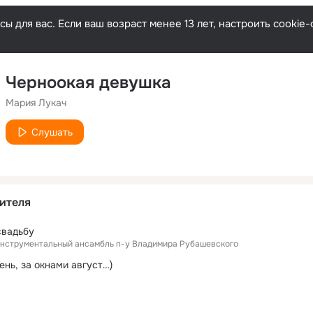
ы для вас. Если ваш возраст менее 13 лет, настроить cooki
Черноокая девушка
Мария Лукач
Слушать
ителя
свадьбу
нструментальный ансамбль п-у Владимира Рубашевского
ень, за окнами август…)