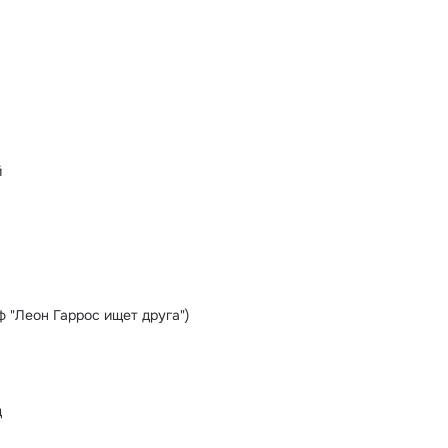
̆
ф "Леон Гаррос ищет друга")
д