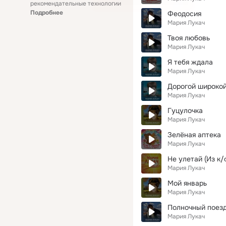
рекомендательные технологии
Подробнее
Феодосия
Мария Лукач
Твоя любовь
Мария Лукач
Я тебя ждала
Мария Лукач
Дорогой широкои
Мария Лукач
Гуцулочка
Мария Лукач
Зелёная аптека
Мария Лукач
Не улетай (Из к/
Мария Лукач
Мой январь
Мария Лукач
Полночный поез
Мария Лукач