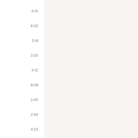
4:41
4:02
3:14
3:30
4:12
6:08
2:45
2:54
4:23