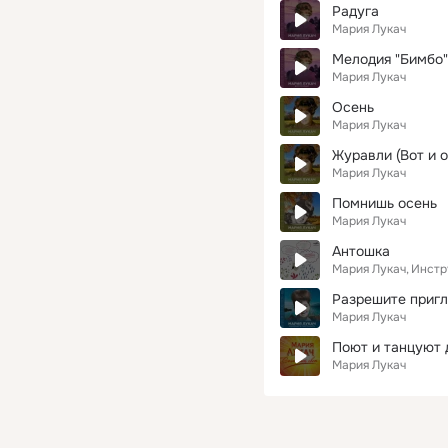
Радуга
Мария Лукач
Мелодия "Бимбо"
Мария Лукач
Осень
Мария Лукач
Журавли (Вот и о
Мария Лукач
Помнишь осень
Мария Лукач
Антошка
Мария Лукач
Инстр
Разрешите пригл
Мария Лукач
Поют и танцуют 
Мария Лукач