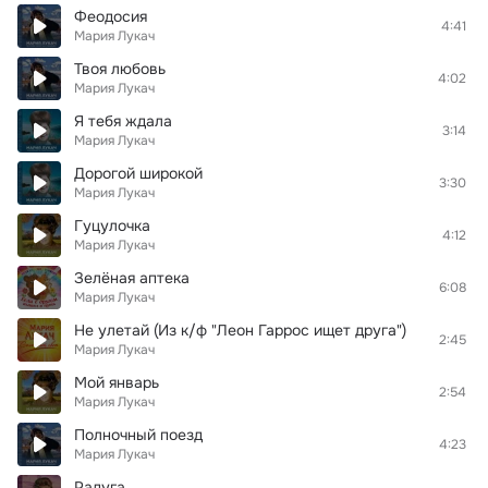
Феодосия
4:41
Мария Лукач
Твоя любовь
4:02
Мария Лукач
Я тебя ждала
3:14
Мария Лукач
Дорогой широкой
3:30
Мария Лукач
Гуцулочка
4:12
Мария Лукач
Зелёная аптека
6:08
Мария Лукач
Не улетай (Из к/ф "Леон Гаррос ищет друга")
2:45
Мария Лукач
Мой январь
2:54
Мария Лукач
Полночный поезд
4:23
Мария Лукач
Радуга