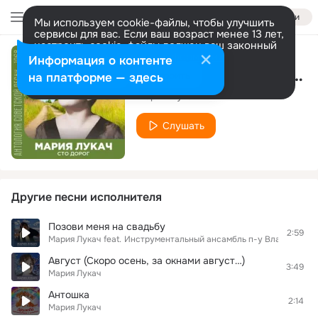
Войти
Мы используем cookie-файлы, чтобы улучшить
сервисы для вас. Если ваш возраст менее 13 лет,
настроить cookie-файлы должен ваш законный
представитель.
Больше информации
Информация о контенте
Бумажный кораблик
Разрешить все
Настроить
на платформе — здесь
Мария Лукач
Слушать
Другие песни исполнителя
Позови меня на свадьбу
2:59
Мария Лукач
feat.
Инструментальный ансамбль п-у Владимира 
Август (Скоро осень, за окнами август…)
3:49
Мария Лукач
Антошка
2:14
Мария Лукач