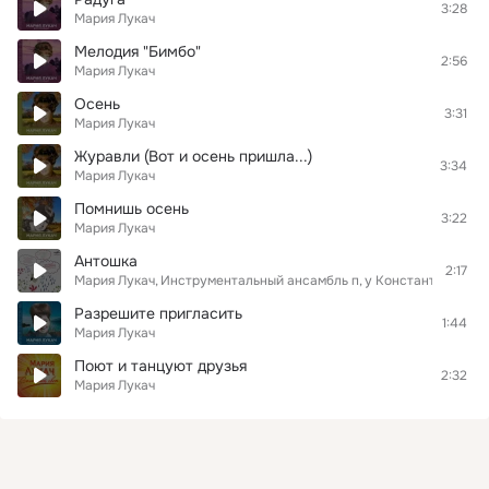
3:28
Мария Лукач
Мелодия "Бимбо"
2:56
Мария Лукач
Осень
3:31
Мария Лукач
Журавли (Вот и осень пришла...)
3:34
Мария Лукач
Помнишь осень
3:22
Мария Лукач
Антошка
2:17
Мария Лукач
Инструментальный ансамбль п
у Константина Кри
Разрешите пригласить
1:44
Мария Лукач
Поют и танцуют друзья
2:32
Мария Лукач