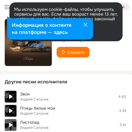
Войти
Мы используем cookie-файлы, чтобы улучшить
сервисы для вас. Если ваш возраст менее 13 лет,
настроить cookie-файлы должен ваш законный
представитель.
Больше информации
Информация о контенте
Опять весна
Разрешить все
Настроить
на платформе — здесь
Андрей Сапунов
Слушать
Другие песни исполнителя
Звон
4:40
Андрей Сапунов
Птицы белые мои
3:39
Андрей Сапунов
Листопад
3:41
Андрей Сапунов