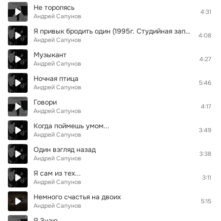
Не торопясь
4:31
Андрей Сапунов
Я привык бродить один (1995г. Студийная запись Андрей Сапунов)
4:08
Андрей Сапунов
Музыкант
4:27
Андрей Сапунов
Ночная птица
5:46
Андрей Сапунов
Говори
4:17
Андрей Сапунов
Когда поймешь умом...
3:49
Андрей Сапунов
Один взгляд назад
3:38
Андрей Сапунов
Я сам из тех...
3:11
Андрей Сапунов
Немного счастья на двоих
5:15
Андрей Сапунов
Я Знаю