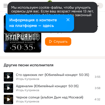
Войти
Мы используем cookie-файлы, чтобы улучшить
сервисы для вас. Если ваш возраст менее 13 лет,
настроить cookie-файлы должен ваш законный
представитель.
Больше информации
Информация о контенте
Радиоволна (Юбилейный концерт 50:35)
Разрешить все
Настроить
на платформе — здесь
Игорь Куприянов
Слушать
Другие песни исполнителя
Сто одиноких лет (Юбилейный концерт 50:35)
3:55
Игорь Куприянов
Адреналин (Юбилейный концерт 50:35)
3:58
Игорь Куприянов
Черное солнце (альбом Дым над Москвой)
4:32
Игорь Куприянов