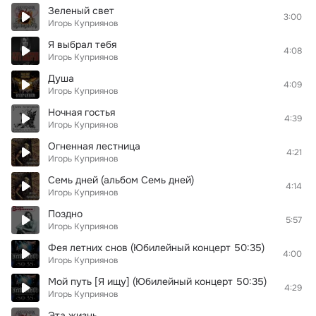
Зеленый свет
3:00
Игорь Куприянов
Я выбрал тебя
4:08
Игорь Куприянов
Душа
4:09
Игорь Куприянов
Ночная гостья
4:39
Игорь Куприянов
Огненная лестница
4:21
Игорь Куприянов
Семь дней (альбом Семь дней)
4:14
Игорь Куприянов
Поздно
5:57
Игорь Куприянов
Фея летних снов (Юбилейный концерт 50:35)
4:00
Игорь Куприянов
Мой путь [Я ищу] (Юбилейный концерт 50:35)
4:29
Игорь Куприянов
Эта жизнь