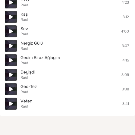
4:23
Rauf
Kaş
3:12
Rauf
Sev
4:00
Rauf
Nərgiz Gülü
3:07
Rauf
Gedim Biraz Ağlayım
4:15
Rauf
Dəyişdi
3:09
Rauf
Gec-Tez
3:38
Rauf
Vətən
3:41
Rauf