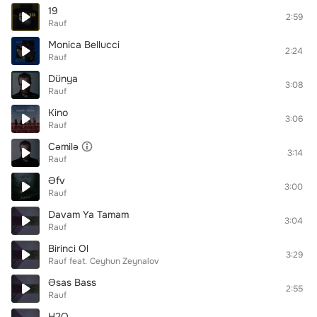
19
2:59
Rauf
Monica Bellucci
2:24
Rauf
Dünya
3:08
Rauf
Kino
3:06
Rauf
Cəmilə
3:14
Rauf
Əfv
3:00
Rauf
Davam Ya Tamam
3:04
Rauf
Birinci Ol
3:29
Rauf
feat.
Ceyhun Zeynalov
Əsas Bass
2:55
Rauf
H2O