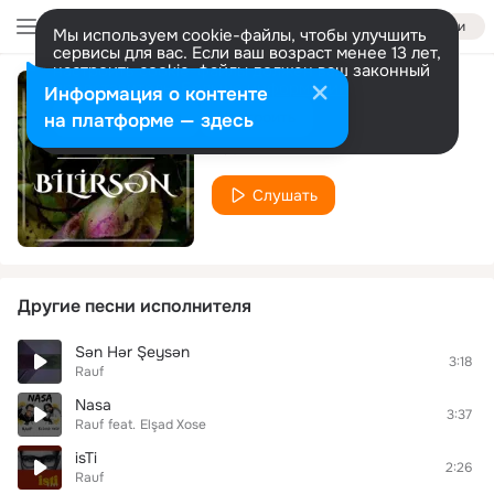
Войти
Мы используем cookie-файлы, чтобы улучшить
сервисы для вас. Если ваш возраст менее 13 лет,
настроить cookie-файлы должен ваш законный
представитель.
Больше информации
Информация о контенте
Bilirsən
Разрешить все
Настроить
на платформе — здесь
Rauf
Слушать
Другие песни исполнителя
Sən Hər Şeysən
3:18
Rauf
Nasa
3:37
Rauf
feat.
Elşad Xose
isTi
2:26
Rauf