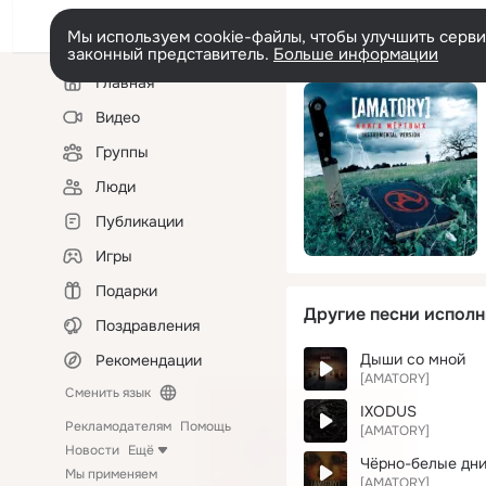
Мы используем cookie-файлы, чтобы улучшить сервис
законный представитель.
Больше информации
Левая
Главная
колонка
Видео
Группы
Люди
Публикации
Игры
Подарки
Другие песни исполн
Поздравления
Дыши со мной
Рекомендации
[AMATORY]
Сменить язык
IXODUS
Рекламодателям
Помощь
[AMATORY]
Новости
Ещё
Чёрно-белые дн
Мы применяем
[AMATORY]