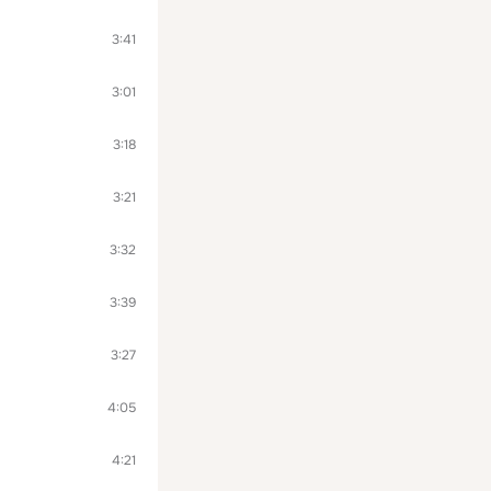
3:41
3:01
3:18
3:21
3:32
3:39
3:27
4:05
4:21