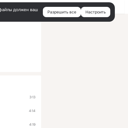
Войти
e-файлы должен ваш
Разрешить все
Настроить
Правая
колонка
3:13
4:14
4:19