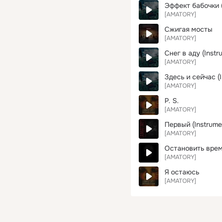
Эффект бабочки (
[AMATORY]
Сжигая мосты
[AMATORY]
Снег в аду (Instr
[AMATORY]
Здесь и сейчас (I
[AMATORY]
P. S.
[AMATORY]
Первый (Instrume
[AMATORY]
Остановить вре
[AMATORY]
Я остаюсь
[AMATORY]