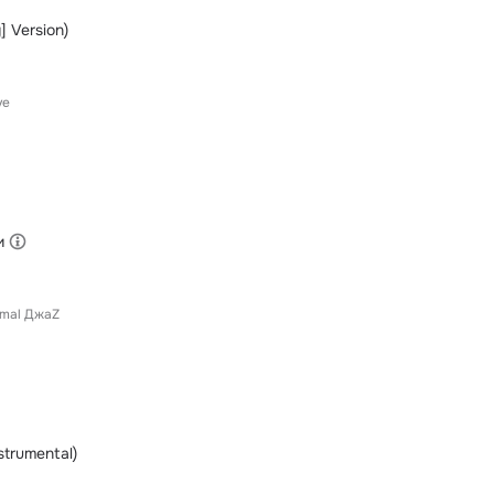
] Version)
ve
и
imal ДжаZ
strumental)