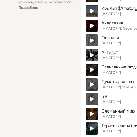
рекомендательные технологии
Подробнее
Крылья ([Amatory
[AMATORY]
Анестезия
[AMATORY]
Neverlo
Осколки
[AMATORY]
Антидот
[AMATORY]
Стеклянные люд
[AMATORY]
Думать дважды
[AMATORY]
feat.
An
59
[AMATORY]
Сломанный мир
[AMATORY]
Теряешь меня (In
[AMATORY]