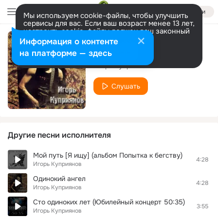
Войти
Мы используем cookie-файлы, чтобы улучшить
сервисы для вас. Если ваш возраст менее 13 лет,
настроить cookie-файлы должен ваш законный
представитель.
Больше информации
Информация о контенте
Игра с судьбой
Разрешить все
Настроить
на платформе — здесь
Игорь Куприянов
Слушать
Другие песни исполнителя
Мой путь [Я ищу] (альбом Попытка к бегству)
4:28
Игорь Куприянов
Одинокий ангел
4:28
Игорь Куприянов
Сто одиноких лет (Юбилейный концерт 50:35)
3:55
Игорь Куприянов