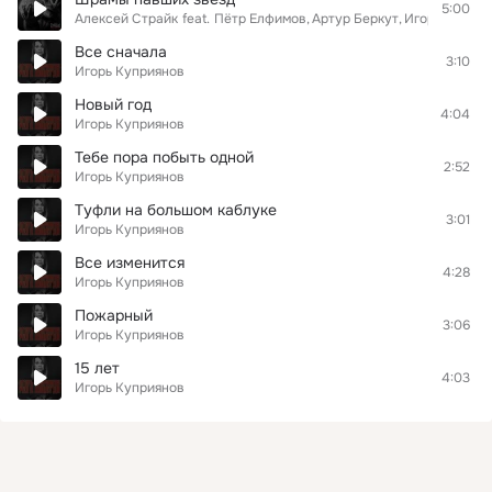
5:00
Алексей Страйк
feat.
Пётр Елфимов
Артур Беркут
Игорь Куприя
Все сначала
3:10
Игорь Куприянов
Новый год
4:04
Игорь Куприянов
Тебе пора побыть одной
2:52
Игорь Куприянов
Туфли на большом каблуке
3:01
Игорь Куприянов
Все изменится
4:28
Игорь Куприянов
Пожарный
3:06
Игорь Куприянов
15 лет
4:03
Игорь Куприянов