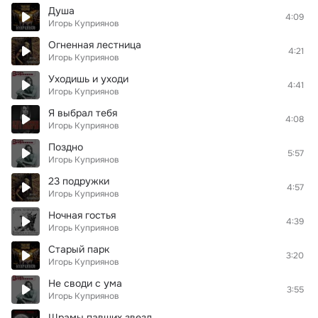
Душа
4:09
Игорь Куприянов
Огненная лестница
4:21
Игорь Куприянов
Уходишь и уходи
4:41
Игорь Куприянов
Я выбрал тебя
4:08
Игорь Куприянов
Поздно
5:57
Игорь Куприянов
23 подружки
4:57
Игорь Куприянов
Ночная гостья
4:39
Игорь Куприянов
Старый парк
3:20
Игорь Куприянов
Не своди с ума
3:55
Игорь Куприянов
Шрамы павших звезд