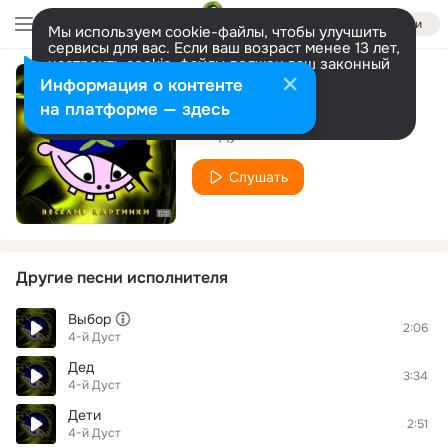
Войти
Мы используем cookie-файлы, чтобы улучшить
сервисы для вас. Если ваш возраст менее 13 лет,
настроить cookie-файлы должен ваш законный
представитель.
Больше информации
Информация о контенте
Кукушка
Разрешить все
Настроить
на платформе — здесь
4-й Дуст
Слушать
Другие песни исполнителя
Выбор
2:06
4-й Дуст
Дед
3:34
4-й Дуст
Дети
2:51
4-й Дуст