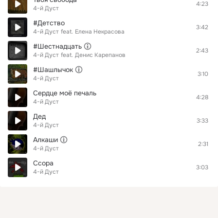
4:23
4-й Дуст
#Детство
3:42
4-й Дуст
feat.
Елена Некрасова
#Шестнадцать
2:43
4-й Дуст
feat.
Денис Карепанов
#Шашлычок
3:10
4-й Дуст
Сердце моё печаль
4:28
4-й Дуст
Дед
3:33
4-й Дуст
Алкаши
2:31
4-й Дуст
Ссора
3:03
4-й Дуст