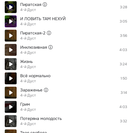
Пиратская
3:28
4-й Дуст
И ЛОВИТЬ ТАМ НЕХУЙ
3:05
4-й Дуст
Пиратская-2
3:56
4-й Дуст
Инклюзивная
4:03
4-й Дуст
Жизнь
3:24
4-й Дуст
Всё нормально
1:50
4-й Дуст
Зараженье
3:14
4-й Дуст
Грим
4:03
4-й Дуст
Потеряна молодость
3:32
4-й Дуст
Твоя свобода