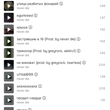
улица разбитых фонарей
1:49
never die
egorkreed
1:47
never die
крыша
1:52
never die
застрявшие в 16 (Prod. by never die)
1:54
never die
триколор (Prod. by greyrock, akkiru1)
1:45
never die
не виноват (prod. by greyrock, tear!ess)
2:04
never die
vi11idd999
1:28
never die
ахахахахаха
2:03
never die
продал сердце
1:51
never die
крыса