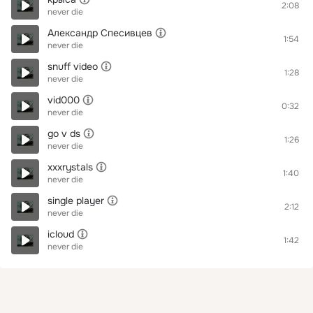
2:08
never die
Александр Спесивцев
1:54
never die
snuff video
1:28
never die
vid000
0:32
never die
go v ds
1:26
never die
xxxrystals
1:40
never die
single player
2:12
never die
icloud
1:42
never die