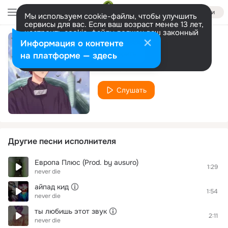
Войти
Мы используем cookie-файлы, чтобы улучшить
сервисы для вас. Если ваш возраст менее 13 лет,
настроить cookie-файлы должен ваш законный
представитель.
Больше информации
Информация о контенте
ВЕЧНОЕ ЦУКУЁМИ
Разрешить все
Настроить
на платформе — здесь
never die
Слушать
Другие песни исполнителя
Европа Плюс (Prod. by ausuro)
1:29
never die
айпад кид
1:54
never die
ты любишь этот звук
2:11
never die