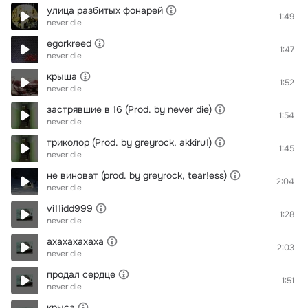
улица разбитых фонарей
1:49
never die
egorkreed
1:47
never die
крыша
1:52
never die
застрявшие в 16 (Prod. by never die)
1:54
never die
триколор (Prod. by greyrock, akkiru1)
1:45
never die
не виноват (prod. by greyrock, tear!ess)
2:04
never die
vi11idd999
1:28
never die
ахахахахаха
2:03
never die
продал сердце
1:51
never die
крыса