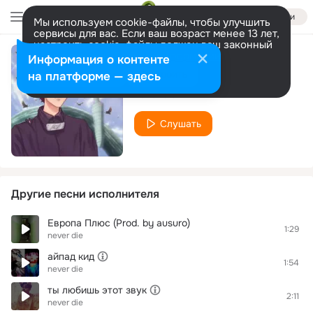
Войти
Мы используем cookie-файлы, чтобы улучшить
сервисы для вас. Если ваш возраст менее 13 лет,
настроить cookie-файлы должен ваш законный
представитель.
Больше информации
Информация о контенте
ВАЙФУ
Разрешить все
Настроить
на платформе — здесь
never die
Слушать
Другие песни исполнителя
Европа Плюс (Prod. by ausuro)
1:29
never die
айпад кид
1:54
never die
ты любишь этот звук
2:11
never die