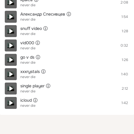
2:08
never die
Александр Спесивцев
1:54
never die
snuff video
1:28
never die
vid000
0:32
never die
go v ds
1:26
never die
xxxrystals
1:40
never die
single player
2:12
never die
icloud
1:42
never die