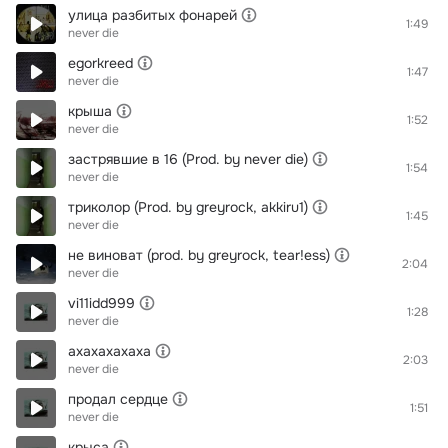
улица разбитых фонарей
1:49
never die
egorkreed
1:47
never die
крыша
1:52
never die
застрявшие в 16 (Prod. by never die)
1:54
never die
триколор (Prod. by greyrock, akkiru1)
1:45
never die
не виноват (prod. by greyrock, tear!ess)
2:04
never die
vi11idd999
1:28
never die
ахахахахаха
2:03
never die
продал сердце
1:51
never die
крыса