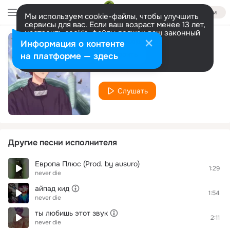
Войти
Мы используем cookie-файлы, чтобы улучшить
сервисы для вас. Если ваш возраст менее 13 лет,
настроить cookie-файлы должен ваш законный
представитель.
Больше информации
Информация о контенте
ВИТАМИН D
Разрешить все
Настроить
на платформе — здесь
never die
Слушать
Другие песни исполнителя
Европа Плюс (Prod. by ausuro)
1:29
never die
айпад кид
1:54
never die
ты любишь этот звук
2:11
never die