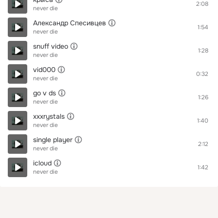
2:08
never die
Александр Спесивцев
1:54
never die
snuff video
1:28
never die
vid000
0:32
never die
go v ds
1:26
never die
xxxrystals
1:40
never die
single player
2:12
never die
icloud
1:42
never die