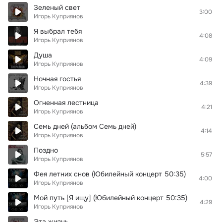
Зеленый свет
3:00
Игорь Куприянов
Я выбрал тебя
4:08
Игорь Куприянов
Душа
4:09
Игорь Куприянов
Ночная гостья
4:39
Игорь Куприянов
Огненная лестница
4:21
Игорь Куприянов
Семь дней (альбом Семь дней)
4:14
Игорь Куприянов
Поздно
5:57
Игорь Куприянов
Фея летних снов (Юбилейный концерт 50:35)
4:00
Игорь Куприянов
Мой путь [Я ищу] (Юбилейный концерт 50:35)
4:29
Игорь Куприянов
Эта жизнь