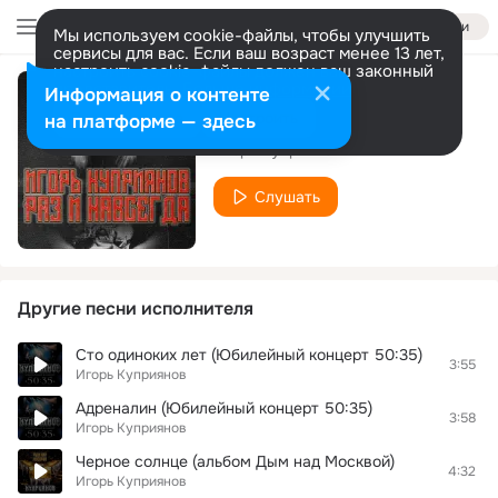
Войти
Мы используем cookie-файлы, чтобы улучшить
сервисы для вас. Если ваш возраст менее 13 лет,
настроить cookie-файлы должен ваш законный
представитель.
Больше информации
Информация о контенте
Все изменится
Разрешить все
Настроить
на платформе — здесь
Игорь Куприянов
Слушать
Другие песни исполнителя
Сто одиноких лет (Юбилейный концерт 50:35)
3:55
Игорь Куприянов
Адреналин (Юбилейный концерт 50:35)
3:58
Игорь Куприянов
Черное солнце (альбом Дым над Москвой)
4:32
Игорь Куприянов