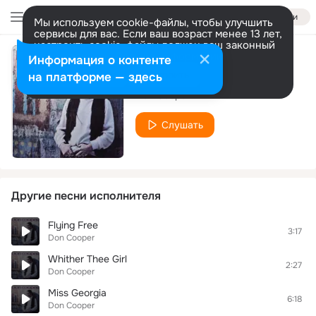
Войти
Мы используем cookie-файлы, чтобы улучшить
сервисы для вас. Если ваш возраст менее 13 лет,
настроить cookie-файлы должен ваш законный
представитель.
Больше информации
Информация о контенте
A New Gun
Разрешить все
Настроить
на платформе — здесь
Don Cooper
Слушать
Другие песни исполнителя
Flying Free
3:17
Don Cooper
Whither Thee Girl
2:27
Don Cooper
Miss Georgia
6:18
Don Cooper