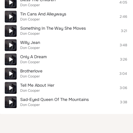
4:05
Don Cooper
Tin Cans And Alleyways
2:46
Don Cooper
Something In The Way She Moves
3:21
Don Cooper
Willy Jean
3:48
Don Cooper
Only A Dream
3:26
Don Cooper
Brotherlove
3:04
Don Cooper
Tell Me About Her
3:06
Don Cooper
Sad-Eyed Queen Of The Mountains
3:38
Don Cooper