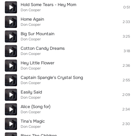
Hold Some Tears - Hey Mom
0:51
Don Cooper
Home Again
2:33
Don Cooper
Big Sur Mountain
3:25
Don Cooper
Cotton Candy Dreams
3:18
Don Cooper
Hey Little Flower
2:36
Don Cooper
Captain Spangle's Crystal Song
2:55
Don Cooper
Easily Said
2:09
Don Cooper
Alice (Song for)
2:34
Don Cooper
Tina's Magic
2:30
Don Cooper
Bless The Children