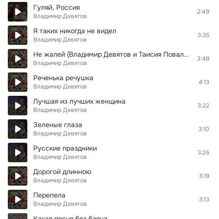
Гуляй, Россия
2:49
Владимир Девятов
Я таких никогда не видел
3:35
Владимир Девятов
Не жалей (Владимир Девятов и Таисия Повалий)
3:48
Владимир Девятов
Реченька речушка
4:13
Владимир Девятов
Лучшая из лучших женщина
3:22
Владимир Девятов
Зеленые глаза
3:10
Владимир Девятов
Русские праздники
3:26
Владимир Девятов
Дорогой длинною
3:19
Владимир Девятов
Перепела
3:13
Владимир Девятов
Какая песня без баяна