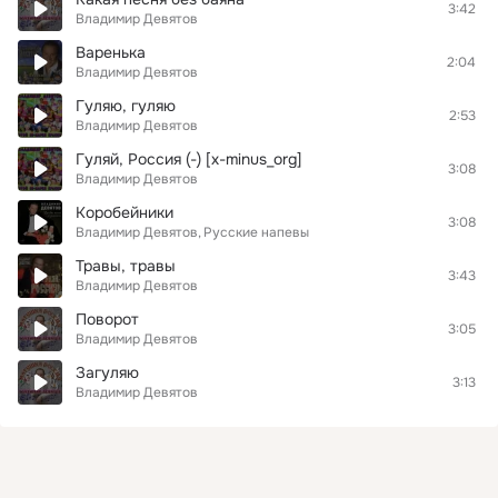
3:42
Владимир Девятов
Варенька
2:04
Владимир Девятов
Гуляю, гуляю
2:53
Владимир Девятов
Гуляй, Россия (-) [x-minus_org]
3:08
Владимир Девятов
Коробейники
3:08
Владимир Девятов
Русские напевы
Травы, травы
3:43
Владимир Девятов
Поворот
3:05
Владимир Девятов
Загуляю
3:13
Владимир Девятов