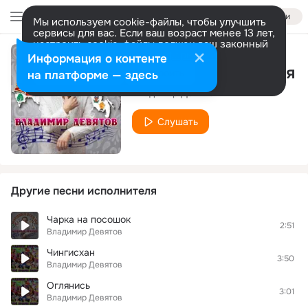
Войти
Мы используем cookie-файлы, чтобы улучшить
сервисы для вас. Если ваш возраст менее 13 лет,
настроить cookie-файлы должен ваш законный
представитель.
Больше информации
Информация о контенте
Сестра милосердия
Разрешить все
Настроить
на платформе — здесь
Владимир Девятов
Слушать
Другие песни исполнителя
Чарка на посошок
2:51
Владимир Девятов
Чингисхан
3:50
Владимир Девятов
Оглянись
3:01
Владимир Девятов