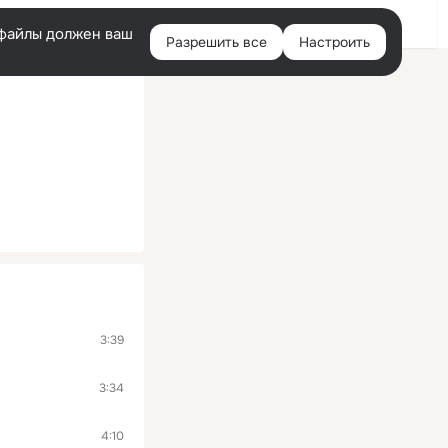
Войти
e-файлы должен ваш
Разрешить все
Настроить
Правая
колонка
3:39
3:34
4:10