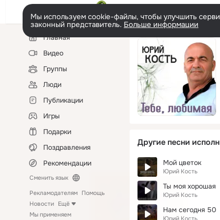
Мы используем cookie-файлы, чтобы улучшить сервис
законный представитель.
Больше информации
Левая
Главная
колонка
Видео
Группы
Люди
Публикации
Игры
Подарки
Другие песни исполн
Поздравления
Мой цветок
Рекомендации
Юрий Кость
Сменить язык
Ты моя хорошая
Рекламодателям
Помощь
Юрий Кость
Новости
Ещё
Нам сегодня 50
Мы применяем
Юрий Кость