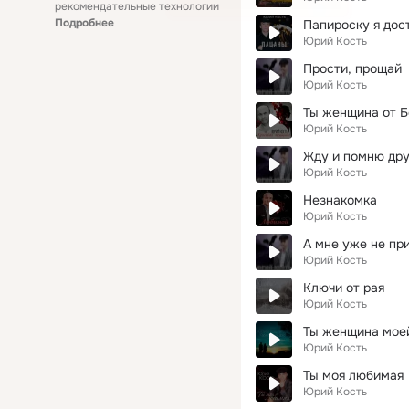
рекомендательные технологии
Подробнее
Папироску я дос
Юрий Кость
Прости, прощай
Юрий Кость
Ты женщина от Б
Юрий Кость
Жду и помню др
Юрий Кость
Незнакомка
Юрий Кость
А мне уже не пр
Юрий Кость
Ключи от рая
Юрий Кость
Ты женщина моеи
Юрий Кость
Ты моя любимая
Юрий Кость