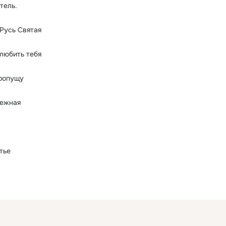
тель.
Русь Святая
олюбить тебя
пропущу
нежная
тье