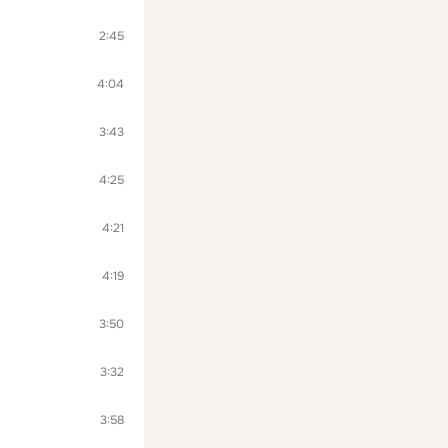
2:45
4:04
3:43
4:25
4:21
4:19
3:50
3:32
3:58