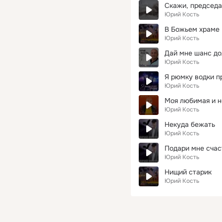
Скажи, председа
Юрий Кость
В Божьем храме 
Юрий Кость
Дай мне шанс д
Юрий Кость
Я рюмку водки 
Юрий Кость
Моя любимая и 
Юрий Кость
Некуда бежать
Юрий Кость
Подари мне счас
Юрий Кость
Нищий старик
Юрий Кость