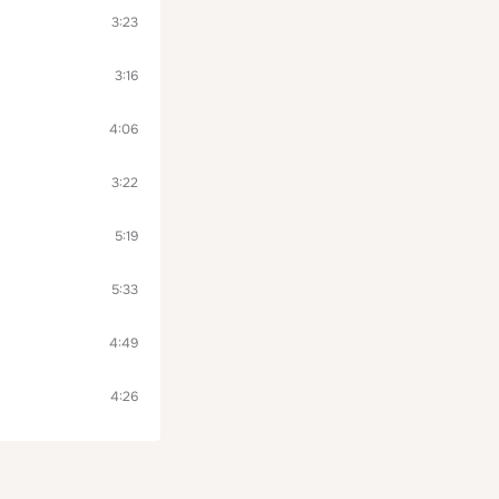
3:23
3:16
4:06
3:22
5:19
5:33
4:49
4:26