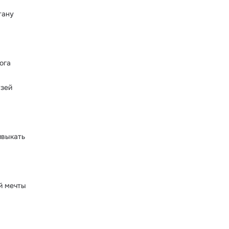
тану
ога
узей
ивыкать
̆ мечты