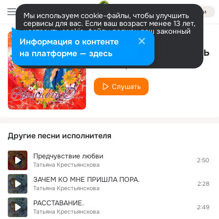
Войти
Мы используем cookie-файлы, чтобы улучшить
сервисы для вас. Если ваш возраст менее 13 лет,
настроить cookie-файлы должен ваш законный
представитель.
Больше информации
Информация о контенте
Прошедшая любовь
Разрешить все
Настроить
на платформе — здесь
Татьяна Крестьянскова
Слушать
Другие песни исполнителя
Предчувствие любви
2:50
Татьяна Крестьянскова
ЗАЧЕМ КО МНЕ ПРИШЛА ПОРА.
2:28
Татьяна Крестьянскова
РАССТАВАНИЕ.
2:49
Татьяна Крестьянскова