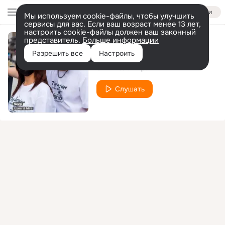
Войти
Мы используем cookie-файлы, чтобы улучшить
сервисы для вас. Если ваш возраст менее 13 лет,
настроить cookie-файлы должен ваш законный
представитель.
Больше информации
Ey ko’zlari qoram
Разрешить все
Настроить
Uzmir
Мира
feat.
Слушать