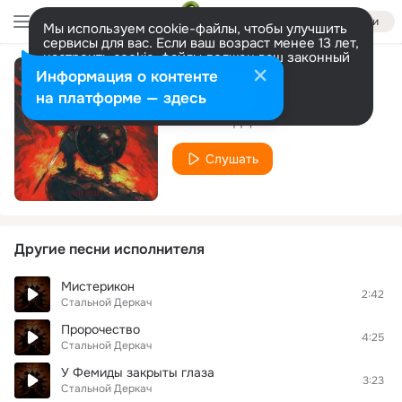
Войти
Мы используем cookie-файлы, чтобы улучшить
сервисы для вас. Если ваш возраст менее 13 лет,
настроить cookie-файлы должен ваш законный
представитель.
Больше информации
Информация о контенте
Агрессор
Разрешить все
Настроить
на платформе — здесь
Стальной Деркач
Слушать
Другие песни исполнителя
Мистерикон
2:42
Стальной Деркач
Пророчество
4:25
Стальной Деркач
У Фемиды закрыты глаза
3:23
Стальной Деркач