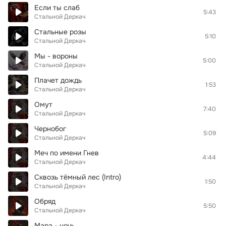
Если ты слаб
5:43
Стальной Деркач
Стальные розы
5:10
Стальной Деркач
Мы - вороны
5:00
Стальной Деркач
Плачет дождь
1:53
Стальной Деркач
Омут
7:40
Стальной Деркач
Чернобог
5:09
Стальной Деркач
Меч по имени Гнев
4:44
Стальной Деркач
Сквозь тёмный лес (Intro)
1:50
Стальной Деркач
Обряд
5:50
Стальной Деркач
Мара - ночь