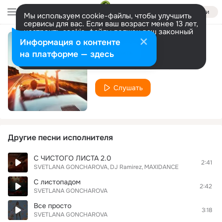
Войти
Мы используем cookie-файлы, чтобы улучшить
сервисы для вас. Если ваш возраст менее 13 лет,
настроить cookie-файлы должен ваш законный
представитель.
Больше информации
Информация о контенте
WOW чудеса
Разрешить все
Настроить
на платформе — здесь
SVETLANA GONCHAROVA
Слушать
Другие песни исполнителя
С ЧИСТОГО ЛИСТА 2.0
2:41
SVETLANA GONCHAROVA
DJ Ramirez
MAXIDANCE
С листопадом
2:42
SVETLANA GONCHAROVA
Все просто
3:18
SVETLANA GONCHAROVA