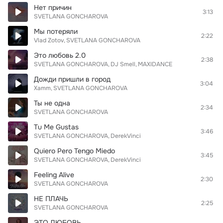
Нет причин
3:13
SVETLANA GONCHAROVA
Мы потеряли
2:22
Vlad Zotov
SVETLANA GONCHAROVA
Это любовь 2.0
2:38
SVETLANA GONCHAROVA
DJ Smell
MAXIDANCE
Дожди пришли в город
3:04
Xamm
SVETLANA GONCHAROVA
Ты не одна
2:34
SVETLANA GONCHAROVA
Tu Me Gustas
3:46
SVETLANA GONCHAROVA
DerekVinci
Quiero Pero Tengo Miedo
3:45
SVETLANA GONCHAROVA
DerekVinci
Feeling Alive
2:30
SVETLANA GONCHAROVA
НЕ ПЛАЧЬ
2:25
SVETLANA GONCHAROVA
ЭТО ЛЮБОВЬ