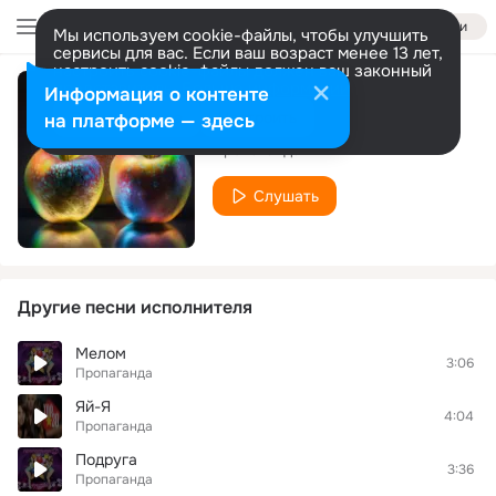
Войти
Мы используем cookie-файлы, чтобы улучшить
сервисы для вас. Если ваш возраст менее 13 лет,
настроить cookie-файлы должен ваш законный
представитель.
Больше информации
Информация о контенте
Яблоки Ретро
Разрешить все
Настроить
на платформе — здесь
Пропаганда
Слушать
Другие песни исполнителя
Мелом
3:06
Пропаганда
Яй-Я
4:04
Пропаганда
Подруга
3:36
Пропаганда