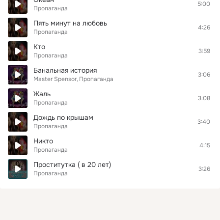
5:00
Пропаганда
Пять минут на любовь
4:26
Пропаганда
Кто
3:59
Пропаганда
Банальная история
3:06
Master Spensor
Пропаганда
Жаль
3:08
Пропаганда
Дождь по крышам
3:40
Пропаганда
Никто
4:15
Пропаганда
Проститутка ( в 20 лет)
3:26
Пропаганда