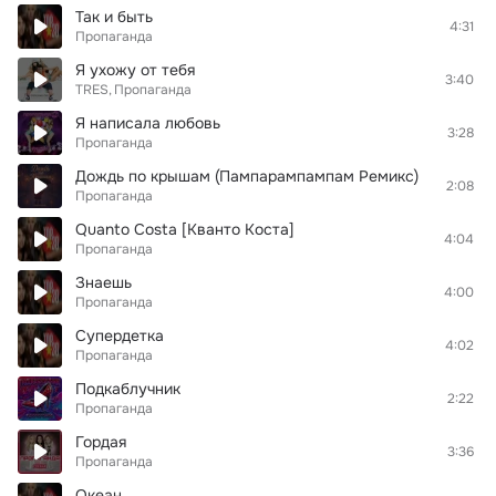
Так и быть
4:31
Пропаганда
Я ухожу от тебя
3:40
TRES
Пропаганда
Я написала любовь
3:28
Пропаганда
Дождь по крышам (Пампарампампам Ремикс)
2:08
Пропаганда
Quanto Costa [Кванто Коста]
4:04
Пропаганда
Знаешь
4:00
Пропаганда
Супердетка
4:02
Пропаганда
Подкаблучник
2:22
Пропаганда
Гордая
3:36
Пропаганда
Океан