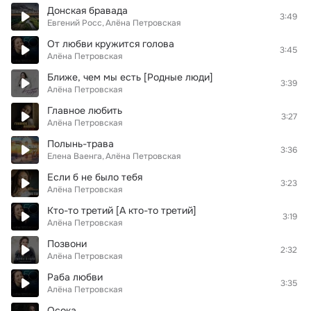
Донская бравада
3:49
Евгений Росс
Алёна Петровская
От любви кружится голова
3:45
Алёна Петровская
Ближе, чем мы есть [Родные люди]
3:39
Алёна Петровская
Главное любить
3:27
Алёна Петровская
Полынь-трава
3:36
Елена Ваенга
Алёна Петровская
Если б не было тебя
3:23
Алёна Петровская
Кто-то третий [А кто-то третий]
3:19
Алёна Петровская
Позвони
2:32
Алёна Петровская
Раба любви
3:35
Алёна Петровская
Осока