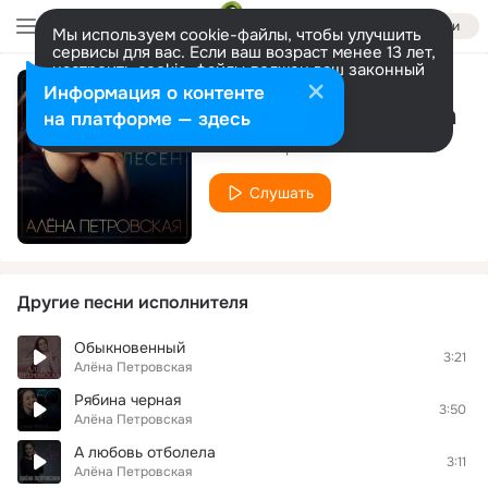
Войти
Мы используем cookie-файлы, чтобы улучшить
сервисы для вас. Если ваш возраст менее 13 лет,
настроить cookie-файлы должен ваш законный
представитель.
Больше информации
Информация о контенте
А любовь отболела
Разрешить все
Настроить
на платформе — здесь
Алёна Петровская
Слушать
Другие песни исполнителя
Обыкновенный
3:21
Алёна Петровская
Рябина черная
3:50
Алёна Петровская
А любовь отболела
3:11
Алёна Петровская